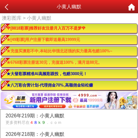
小黄人幽默
澳彩图库
> 小黄人幽默
🌹[8818彩票]推荐好友注册月入百万不是梦🌹
★[49彩票]用户注册下载即送最高19999元
★充值买澳彩不中,本站比华强北还强的实力最高包赔100%~
★6768彩票注册送30元，充值送100%，满月送88元。
★大發彩票精准AI高频彩跟投，包赔3000元！
★八万彩合营计划-代理佣金70%,高额佣金轻松赚
2026年219期：小黄人幽默
更多资料尽在
４
８
ｋ９
．ｃｏｍ
2026年218期：小黄人幽默