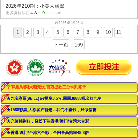
2026年210期：小黄人幽默
更多资料尽在
４
８
ｋ９
．ｃｏｍ
共 1684 条 1/169 页
1
2
3
4
5
6
7
8
9
10
11
下一页
169
🌹[凤凰彩票]大额无忧,百万提款三分钟到账🌹
★九宝彩票(9b.cc)充/提享3.5%,周周38888现金红包🌹
★1588彩票,大额客户首选→我们不赚钱，只做信誉
★充值秒到账，轻松下注香港/澳门/台湾六合彩
★香港/澳门/台湾六合彩，全网最高赔率48.8倍