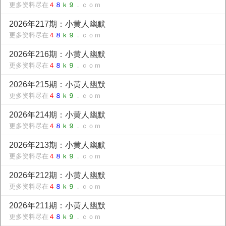
更多资料尽在
４
８
ｋ９
．ｃｏｍ
2026年217期：小黄人幽默
更多资料尽在
４
８
ｋ９
．ｃｏｍ
2026年216期：小黄人幽默
更多资料尽在
４
８
ｋ９
．ｃｏｍ
2026年215期：小黄人幽默
更多资料尽在
４
８
ｋ９
．ｃｏｍ
2026年214期：小黄人幽默
更多资料尽在
４
８
ｋ９
．ｃｏｍ
2026年213期：小黄人幽默
更多资料尽在
４
８
ｋ９
．ｃｏｍ
2026年212期：小黄人幽默
更多资料尽在
４
８
ｋ９
．ｃｏｍ
2026年211期：小黄人幽默
更多资料尽在
４
８
ｋ９
．ｃｏｍ