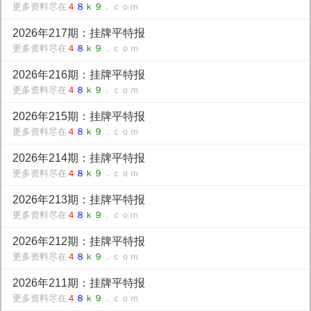
更多资料尽在
４
８
ｋ９
．ｃｏｍ
2026年217期：挂牌平特报
更多资料尽在
４
８
ｋ９
．ｃｏｍ
2026年216期：挂牌平特报
更多资料尽在
４
８
ｋ９
．ｃｏｍ
2026年215期：挂牌平特报
更多资料尽在
４
８
ｋ９
．ｃｏｍ
2026年214期：挂牌平特报
更多资料尽在
４
８
ｋ９
．ｃｏｍ
2026年213期：挂牌平特报
更多资料尽在
４
８
ｋ９
．ｃｏｍ
2026年212期：挂牌平特报
更多资料尽在
４
８
ｋ９
．ｃｏｍ
2026年211期：挂牌平特报
更多资料尽在
４
８
ｋ９
．ｃｏｍ