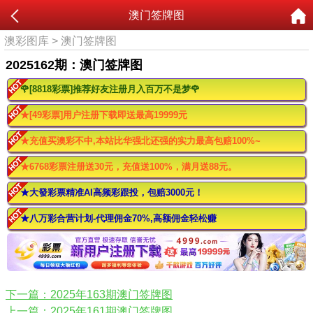
澳门签牌图
澳彩图库
>
澳门签牌图
2025162期：澳门签牌图
🌹[8818彩票]推荐好友注册月入百万不是梦🌹
★[49彩票]用户注册下载即送最高19999元
★充值买澳彩不中,本站比华强北还强的实力最高包赔100%~
★6768彩票注册送30元，充值送100%，满月送88元。
★大發彩票精准AI高频彩跟投，包赔3000元！
★八万彩合营计划-代理佣金70%,高额佣金轻松赚
下一篇：2025年163期澳门签牌图
上一篇：2025年161期澳门签牌图