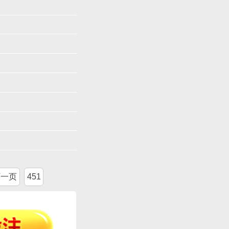
下一页
451