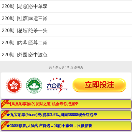
220期: [老总]必中单双
220期: [社群]幸运三肖
220期: [总坛]绝杀一头
220期: [内幕]至尊二肖
220期: [外围]必中波色
共 8 条记录 1/1 页 条每页
🌹[凤凰彩票]你的发财之道 机会靠你把握🌹
★九宝彩票(9b.cc)充/提享3.5%,周周38888现金红包🌹
★1588彩票,大额客户首选→我们不赚钱，只做信誉