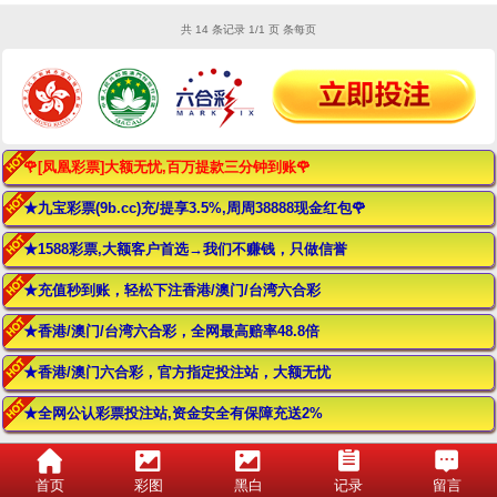
共 14 条记录 1/1 页 条每页
🌹[凤凰彩票]大额无忧,百万提款三分钟到账🌹
★九宝彩票(9b.cc)充/提享3.5%,周周38888现金红包🌹
★1588彩票,大额客户首选→我们不赚钱，只做信誉
★充值秒到账，轻松下注香港/澳门/台湾六合彩
★香港/澳门/台湾六合彩，全网最高赔率48.8倍
★香港/澳门六合彩，官方指定投注站，大额无忧
★全网公认彩票投注站,资金安全有保障充送2%
首页
彩图
黑白
记录
留言