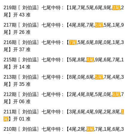
219期 〖刘伯温〗七尾中特 : 【1尾,7尾,5尾,6尾,9尾,
3尾
,2
尾】开 43 准
217期 〖刘伯温〗七尾中特 : 【4尾,8尾,7尾,
6尾
,5尾,1尾,9
尾】开 26 准
216期 〖刘伯温〗七尾中特 : 【
7尾
,5尾,6尾,8尾,0尾,1尾,3
尾】开 37 准
215期 〖刘伯温〗七尾中特 : 【5尾,8尾,
4尾
,9尾,6尾,7尾,1
尾】开 14 准
213期 〖刘伯温〗七尾中特 : 【8尾,0尾,6尾,
5尾
,7尾,4尾,3
尾】开 35 准
212期 〖刘伯温〗七尾中特 : 【2尾,4尾,8尾,5尾,0尾,
6尾
,7
尾】开 06 准
211期 〖刘伯温〗七尾中特 : 【3尾,6尾,4尾,9尾,2尾,8尾,
1
尾
】开 01 准
210期 〖刘伯温〗七尾中特 : 【4尾,2尾,
9尾
,7尾,1尾,6尾,3