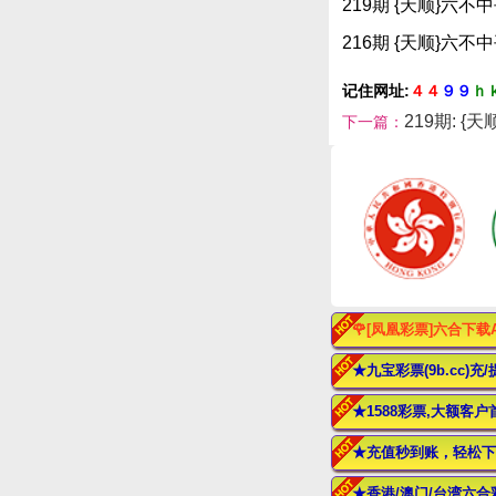
219期 {天顺}六不中平特
216期 {天顺}六不中平特 
记住网址:
４４
９９
ｈ
219期: {
下一篇：
🌹[凤凰彩票]六合下载
★九宝彩票(9b.cc)充/
★1588彩票,大额客
★充值秒到账，轻松下
★香港/澳门/台湾六合