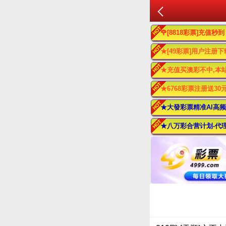
🌹[8818彩票]充值
★[49彩票]用户注册下
★充值买澳彩不中,本
★6768彩票注册送30
★大發彩票精准AI高频
★八万彩合营计划-代理