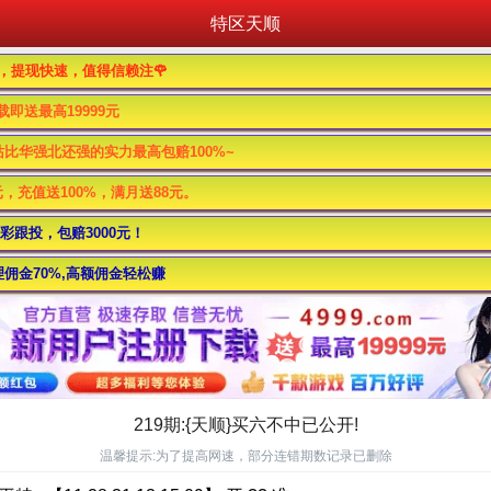
特区天顺
秒到，提现快速，值得信赖注🌹
载即送最高19999元
站比华强北还强的实力最高包赔100%~
元，充值送100%，满月送88元。
彩跟投，包赔3000元！
佣金70%,高额佣金轻松赚
219期:{天顺}买六不中已公开!
温馨提示:为了提高网速，部分连错期数记录已删除