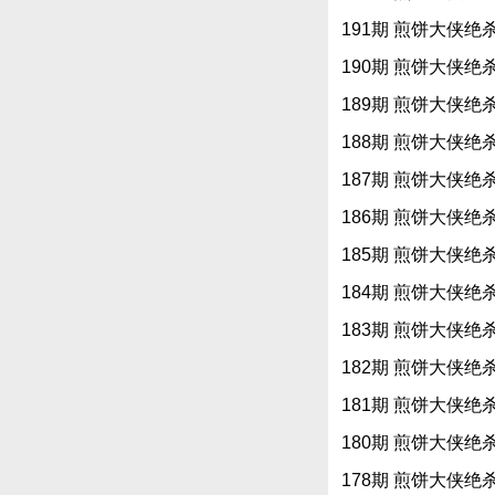
191期 煎饼大侠绝杀
190期 煎饼大侠绝杀
189期 煎饼大侠绝杀
188期 煎饼大侠绝杀
187期 煎饼大侠绝杀
186期 煎饼大侠绝杀
185期 煎饼大侠绝杀
184期 煎饼大侠绝杀
183期 煎饼大侠绝杀
182期 煎饼大侠绝杀
181期 煎饼大侠绝杀
180期 煎饼大侠绝杀
178期 煎饼大侠绝杀