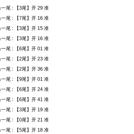
一尾 : 【3尾】开 29 准
一尾 : 【7尾】开 16 准
一尾 : 【3尾】开 15 准
一尾 : 【3尾】开 16 准
一尾 : 【6尾】开 01 准
一尾 : 【2尾】开 23 准
一尾 : 【2尾】开 36 准
一尾 : 【9尾】开 01 准
一尾 : 【6尾】开 24 准
一尾 : 【6尾】开 41 准
一尾 : 【3尾】开 19 准
一尾 : 【0尾】开 21 准
一尾 : 【5尾】开 18 准